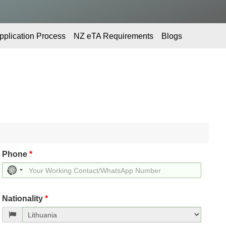
pplication Process
NZ eTA Requirements
Blogs
Phone
*
No
country
selected
Nationality
*