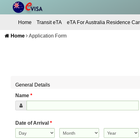
Home
Transit eTA
eTA For Australia Residence Car
Home
Application Form
Contact Us
General Details
Name
*
Date of Arrival
*