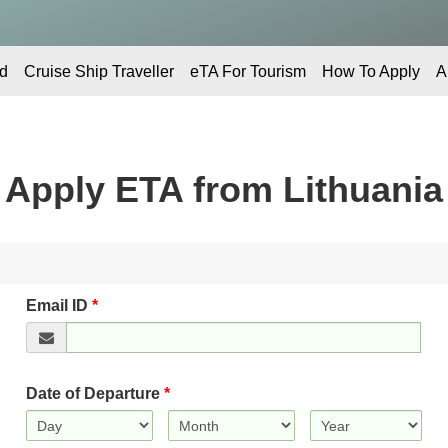
d
Cruise Ship Traveller
eTA For Tourism
How To Apply
A
Apply ETA from
Lithuania
Email ID
*
Date of Departure
*