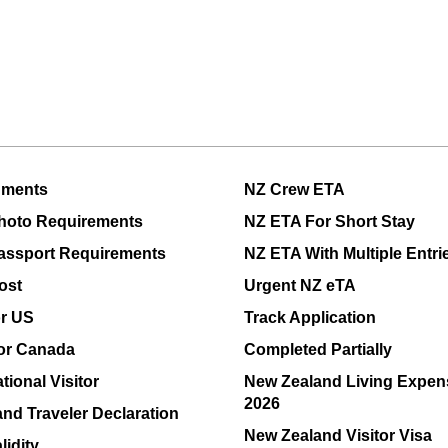
uments
NZ Crew ETA
hoto Requirements
NZ ETA For Short Stay
assport Requirements
NZ ETA With Multiple Entri
ost
Urgent NZ eTA
or US
Track Application
or Canada
Completed Partially
tional Visitor
New Zealand Living Expen
2026
nd Traveler Declaration
New Zealand Visitor Visa
lidity