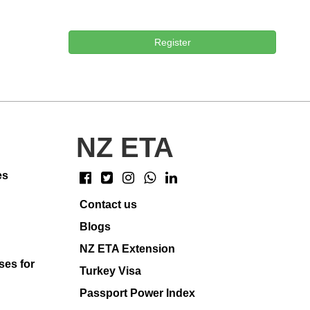
Register
NZ ETA
es
Contact us
Blogs
NZ ETA Extension
ses for
Turkey Visa
Passport Power Index