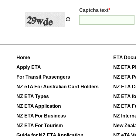
Captcha text
*
Home
ETA Doc
Apply ETA
NZ ETA P
For Transit Passengers
NZ ETA P
NZ eTA For Australian Card Holders
NZ ETA C
NZ ETA Types
NZ ETA f
NZ ETA Application
NZ ETA F
NZ ETA For Business
NZ Interna
NZ ETA For Tourism
New Zeala
Guide for NZ ETA Application
NZ eTA Va