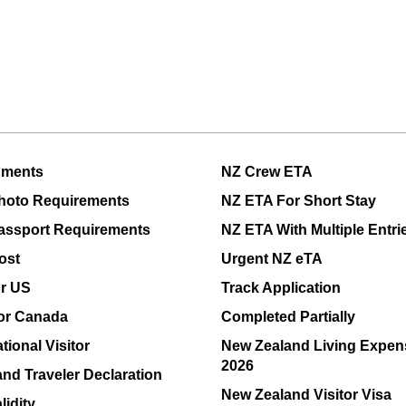
uments
NZ Crew ETA
hoto Requirements
NZ ETA For Short Stay
assport Requirements
NZ ETA With Multiple Entri
ost
Urgent NZ eTA
or US
Track Application
or Canada
Completed Partially
tional Visitor
New Zealand Living Expen
2026
nd Traveler Declaration
New Zealand Visitor Visa
lidity