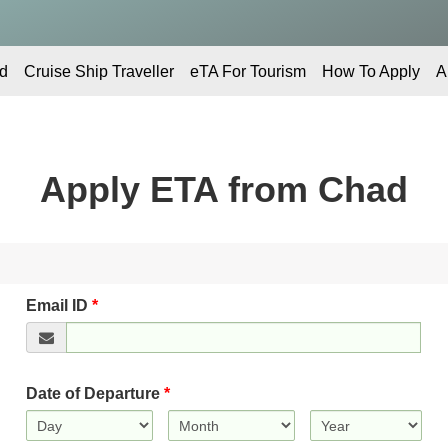
d
Cruise Ship Traveller
eTA For Tourism
How To Apply
A
Apply ETA from
Chad
Email ID
*
Date of Departure
*