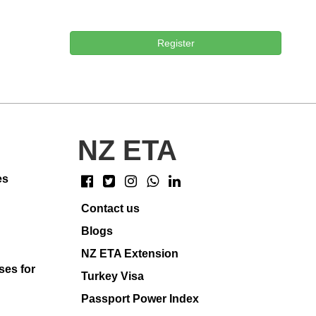
Register
NZ ETA
es
Contact us
Blogs
NZ ETA Extension
ses for
Turkey Visa
Passport Power Index