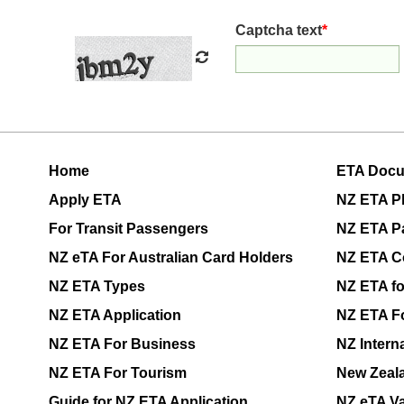
Captcha text
*
Home
ETA Doc
Apply ETA
NZ ETA P
For Transit Passengers
NZ ETA P
NZ eTA For Australian Card Holders
NZ ETA C
NZ ETA Types
NZ ETA f
NZ ETA Application
NZ ETA F
NZ ETA For Business
NZ Interna
NZ ETA For Tourism
New Zeala
Guide for NZ ETA Application
NZ eTA Va