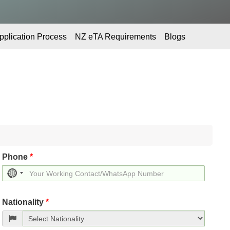
pplication Process
NZ eTA Requirements
Blogs
Phone
*
No
country
selected
Nationality
*