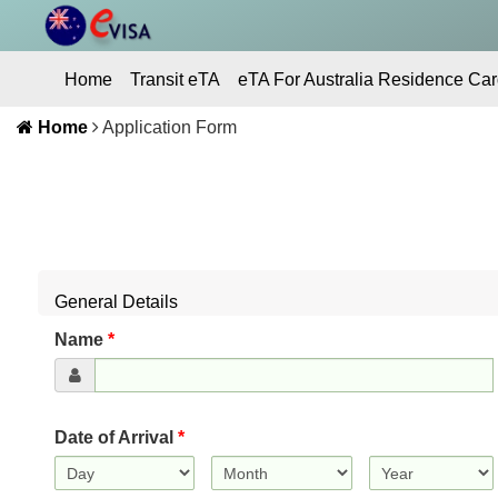
Home
Transit eTA
eTA For Australia Residence Car
Home
Application Form
Contact Us
General Details
Name
*
Date of Arrival
*